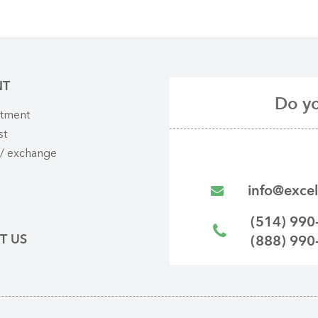
NT
Do yo
ntment
st
 / exchange
info@excel
(514) 990
T US
(888) 990