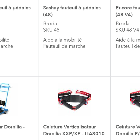
euil à pédales
Sashay fauteuil à pédales
Encore fau
(48)
(48 V4)
Broda
Broda
SKU 48
SKU 48 V4
ilité
Aide à la mobilité
Aide à la 
marche
Fauteuil de marche
Fauteuil d
ur Domilia -
Ceinture Verticalisateur
Ceinture Ve
Domilia XXP/XP - LIA3010
Domilia P